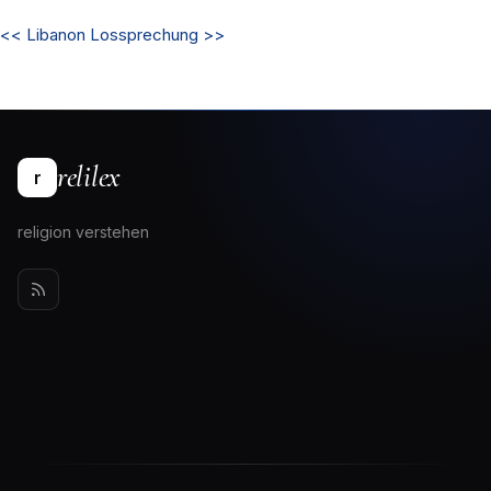
<<
Libanon
Lossprechung
>>
relilex
r
religion verstehen