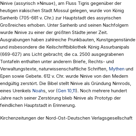
Ninive (assyrisch »Ninua«), am Fluss Tigris gegenüber der
heutigen irakischen Stadt Mossul gelegen, wurde von König
Sanherib (705-681 v. Chr.) zur Hauptstadt des assyrischen
Großreiches erhoben. Unter Sanherib und seinen Nachfolgern
wurde Ninive zu einer der größten Städte jener Zeit.
Ausgrabungen haben zahlreiche Prunkbauten, Kunstgegenstände
und insbesondere die Keilschriftbibliothek König Assurbanipals
(669-627) ans Licht gebracht; die ca. 2500 ausgegrabenen
Tontafeln enthalten unter anderem Briefe, Rechts- und
Verwaltungstexte, naturwissenschaftliche Schriften,
Mythen
und
Epen sowie Gebete. 612 v. Chr. wurde Ninive von den Medern
endgültig zerstört. Die Bibel stellt Ninive als Gründung Nimrods,
eines Urenkels
Noah
s, vor (
Gen 10,11
). Noch mehrere hundert
Jahre nach seiner Zerstörung blieb Ninive als Prototyp der
feindlichen Hauptstadt in Erinnerung.
Kirchenzeitungen der Nord-Ost-Deutschen Verlagsgesellschaft