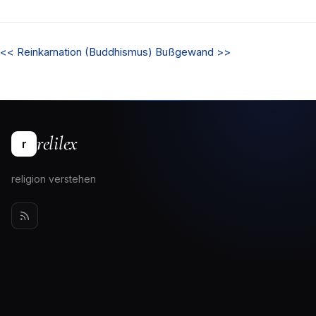
<<
Reinkarnation (Buddhismus)
Bußgewand
>>
relilex
r
religion verstehen