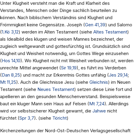
Unter Klugheit versteht man die Kraft und Klarheit des
Verstandes, Menschen oder Dinge sachlich beurteilen zu
können. Nach biblischem Verständnis sind Klugheit und
Frömmigkeit keine Gegensätze. Joseph (
Gen 41,39
) und Salomo
(
1.Kö 3,12
) werden im Alten Testament (siehe
Altes Testament
)
als Idealbild des klugen und weisen Mannes bezeichnet, der
zugleich weltgewandt und gottesfürchtig ist. Grundsätzlich sind
Klugheit und Weisheit notwendig, um Gottes Wege einzusehen
(
Hos 14,10
). Wo Klugheit nicht mit Weisheit verbunden ist, werden
unrechte Mittel angewendet (
Sir 19,19
), es führt ins Verderben
(
Dan 8,25
) und macht zur Erkenntnis Gottes unfähig (
Jes 29,14
;
Mt 11,25
). Auch die Gleichnisse Jesu (siehe
Gleichnis
) im Neuen
Testament (siehe
Neues Testament
) setzen diese Linie fort und
apellieren an den gesunden Menschenverstand. Beispielsweise
baut ein kluger Mann sein Haus auf Felsen (
Mt 7,24
). Allerdings
wird vor selbstsicherer Klugheit gewarnt, die
Jahwe
nicht
fürchtet (
Spr 3,7
). (siehe
Töricht
)
Kirchenzeitungen der Nord-Ost-Deutschen Verlagsgesellschaft