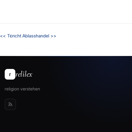
<<
Töricht
Ablasshandel
>>
relilex
r
religion verstehen