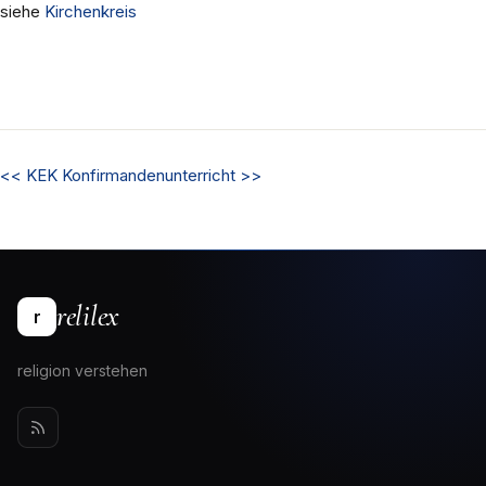
siehe
Kirchenkreis
<<
KEK
Konfirmandenunterricht
>>
relilex
r
religion verstehen