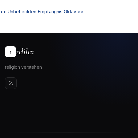
<<
Unbefleckten Empfängnis
Oktav
>>
relilex
r
religion verstehen