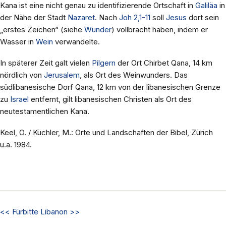
Kana ist eine nicht genau zu identifizierende Ortschaft in
Galiläa
in
der Nähe der Stadt
Nazaret
. Nach
Joh 2,1-11
soll
Jesus
dort sein
„erstes Zeichen“ (siehe
Wunder
) vollbracht haben, indem er
Wasser in
Wein
verwandelte.
In späterer Zeit galt vielen
Pilgern
der Ort Chirbet Qana, 14 km
nördlich von
Jerusalem
, als Ort des Weinwunders. Das
südlibanesische Dorf Qana, 12 km von der libanesischen Grenze
zu
Israel
entfernt, gilt libanesischen Christen als Ort des
neutestamentlichen Kana.
Keel, O. / Küchler, M.: Orte und Landschaften der Bibel, Zürich
u.a. 1984.
<<
Fürbitte
Libanon
>>