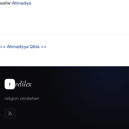
siehe
Ahmadiya
<<
Ahmadiyya
Qibla
>>
relilex
r
religion verstehen