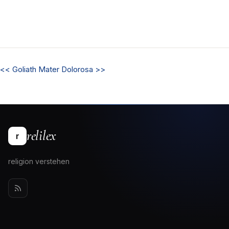
<<
Goliath
Mater Dolorosa
>>
relilex
r
religion verstehen