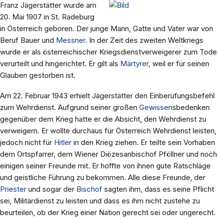
Franz Jägerstätter wurde am
20. Mai 1907 in St. Radeburg
in Österreich geboren. Der junge Mann, Gatte und Vater war von
Beruf Bauer und
Messner
. In der Zeit des zweiten Weltkriegs
wurde er als österreichischer Kriegsdienstverweigerer zum Tode
verurteilt und hingerichtet. Er gilt als
Märtyrer
, weil er für seinen
Glauben gestorben ist.
Am 22. Februar 1943 erhielt Jägerstätter den Einberufungsbefehl
zum Wehrdienst. Aufgrund seiner großen
Gewissen
sbedenken
gegenüber dem Krieg hatte er die Absicht, den Wehrdienst zu
verweigern. Er wollte durchaus für Österreich Wehrdienst leisten,
jedoch nicht für
Hitler
in den Krieg ziehen. Er teilte sein Vorhaben
dem Ortspfarrer, dem Wiener Diözesanbischof Pföllner und noch
einigen seiner Freunde mit. Er hoffte von ihnen gute Ratschläge
und geistliche Führung zu bekommen. Alle diese Freunde, der
Priester
und sogar der
Bischof
sagten ihm, dass es seine Pflicht
sei, Militärdienst zu leisten und dass es ihm nicht zustehe zu
beurteilen, ob der Krieg einer Nation gerecht sei oder ungerecht.