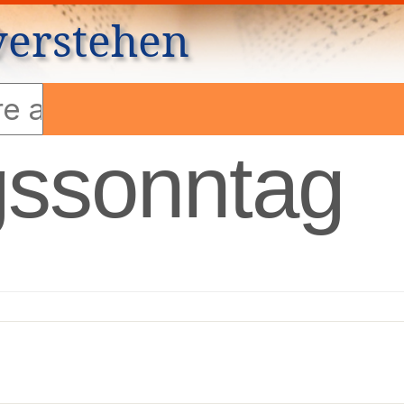
verstehen
gssonntag