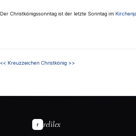
Der Christkönigssonntag ist der letzte Sonntag im
Kirchenj
<<
Kreuzzeichen
Christkönig
>>
relilex
r