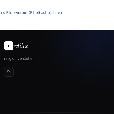
<<
Bilderverbot (Bibel)
Jubeljahr
>>
relilex
r
religion verstehen