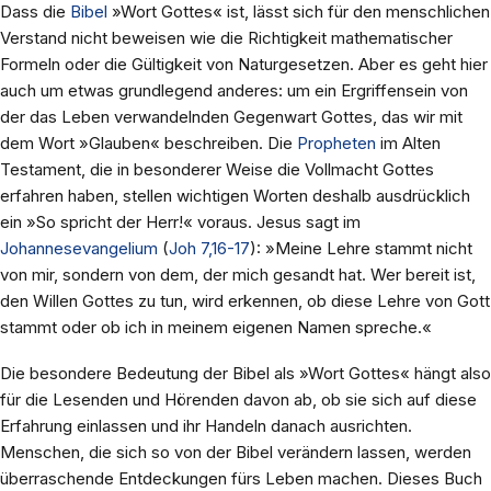
Dass die
Bibel
»Wort Gottes« ist, lässt sich für den menschlichen
Verstand nicht beweisen wie die Richtigkeit mathematischer
Formeln oder die Gültigkeit von Naturgesetzen. Aber es geht hier
auch um etwas grundlegend anderes: um ein Ergriffensein von
der das Leben verwandelnden Gegenwart Gottes, das wir mit
dem Wort »Glauben« beschreiben. Die
Propheten
im Alten
Testament, die in besonderer Weise die Vollmacht Gottes
erfahren haben, stellen wichtigen Worten deshalb ausdrücklich
ein »So spricht der Herr!« voraus. Jesus sagt im
Johannesevangelium
(
Joh 7,16-17
): »Meine Lehre stammt nicht
von mir, sondern von dem, der mich gesandt hat. Wer bereit ist,
den Willen Gottes zu tun, wird erkennen, ob diese Lehre von Gott
stammt oder ob ich in meinem eigenen Namen spreche.«
Die besondere Bedeutung der Bibel als »Wort Gottes« hängt also
für die Lesenden und Hörenden davon ab, ob sie sich auf diese
Erfahrung einlassen und ihr Handeln danach ausrichten.
Menschen, die sich so von der Bibel verändern lassen, werden
überraschende Entdeckungen fürs Leben machen. Dieses Buch