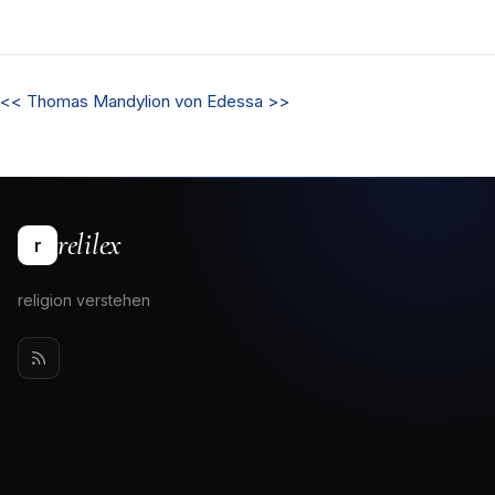
<<
Thomas
Mandylion von Edessa
>>
relilex
r
religion verstehen