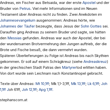
Andreas, ein Fischer aus Betsaida, war der erste
Apostel
und der
Bruder von
Petrus
. Viel mehr Informationen sind im Neuen
Testament über Andreas nicht zu finden. Zwei Anekdoten im
Johannesevangelium
ausgenommen: Andreas hörte, wie
Johannes der Täufer
bezeugte, dass Jesus der
Sohn Gottes
sei.
Daraufhin ging Andreas zu seinem Bruder und sagte, sie hätten
den
Messias
gefunden. Andreas war auch der Apostel, der bei
der wundersamen Brotvermehrung den Jungen auftrieb, der die
Brote und Fische besaß, die dann vermehrt wurden.
Späteren Überlieferungen zu Folge ist Andreas bis nach Skythien
gekommen. Er soll auf einem Schrägkreuz (siehe
Andreaskreuz
)
in der griechischen Stadt Patras den
Märtyrer
tod erlitten haben.
Von dort wurde sein Leichnam nach Konstantinopel gebracht.
Texte über Andreas:
Mt 10,1ff
; Mk 1,1-3,1ff,
Mk 13,1ff
;
Lk 6,1ff
;
Joh
1,1ff J
oh 61ff,
Joh 12,1ff
;
Apg 1,1ff.
stephanscom.at